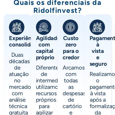
Quais os diferenciais da
Ridolfinvest?
Experiência
Agilidade
Custo
Pagamen
consolidada
com
zero
à
capital
para o
vista
Duas
próprio
credor
e
décadas
seguro
de
Diferente
Arcamos
atuação
de
com
Realizamo
no
intermediários,
todas
o
mercado,
utilizamos
as
pagament
com
recursos
despesas
à vista
análise
próprios
de
após a
técnica
para
cartório
formaliza
gratuita
agilizar
e
da