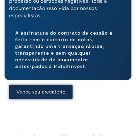
processo ou certidões negativas. Toda a
P
T
documentação resolvida por nossos
R
especialistas.
A assinatura do contrato de cessão é
feita com o cartório de notas,
garantindo uma transação rápida,
transparente e sem qualquer
necessidade de pagamentos
antecipados à Ridolfinvest.
Venda seu precatório